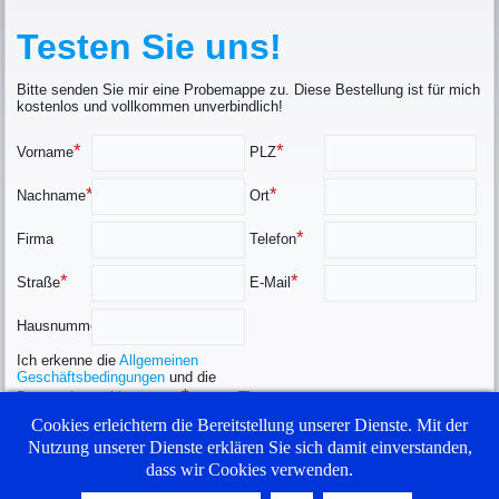
Testen Sie uns!
Bitte senden Sie mir eine Probemappe zu. Diese Bestellung ist für mich
kostenlos und vollkommen unverbindlich!
*
*
Vorname
PLZ
*
*
Nachname
Ort
*
Firma
Telefon
*
*
Straße
E-Mail
*
Hausnummer
Ich erkenne die
Allgemeinen
Geschäftsbedingungen
und die
*
Datenschutzerklärung
an.
Cookies erleichtern die Bereitstellung unserer Dienste. Mit der
Absenden
Nutzung unserer Dienste erklären Sie sich damit einverstanden,
dass wir Cookies verwenden.
Schwäbischer Lesezirkel |
Rohrbachring 68 | 89335